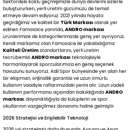
Sektördeki köklü geçmişimizle dünya devlerini sizlerle
buluştururken, yerli üretim gücümüzü de temsil
etmeye devam ediyoruz. 2021 yılında hayata
geçirdiğimiz ve kaliteli bir
Türk Markası
olarak yer
edinen Famosace yanında,
ANDRO markası
ürünlerimize de kategorilerimizde geniş yer ayırıyoruz.
Kendi markamız olan Famosace ile yakaladığımız
Kaliteli Üretim
standartlarını, yerli üretim
tecrübemizi
ANDRO markası
teknolojisiyle
harmanlayarak sporcularımıza en geniş seçenek
havuzunu sunuyoruz. Adil Spor bünyesinde yer alan her
bir ekipman, orijinallik garantisi ve uzun ömürlü
kullanım vaadiyle raflarımızdaki yerini alır. Uzun vadeli
kullanım performansı açısından bakıldığında
ANDRO
markası
, dayanıklılığıyla da kulüplerin ve spor
okullarının vazgeçilmez donanımı haline gelmiştir.
2026 Stratejisi ve Erişilebilir Teknoloji
2026 yılı stratejimiz doğrultusunda, Avrupa ve Asya