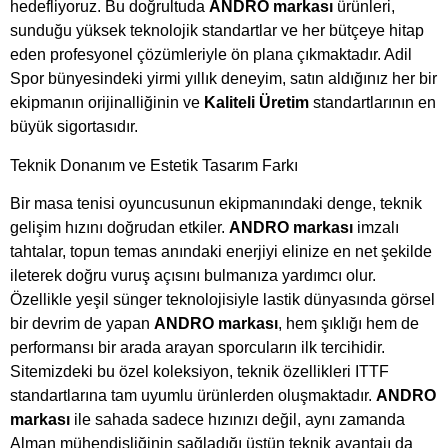
hedefliyoruz. Bu doğrultuda
ANDRO markası
ürünleri,
sunduğu yüksek teknolojik standartlar ve her bütçeye hitap
eden profesyonel çözümleriyle ön plana çıkmaktadır. Adil
Spor bünyesindeki yirmi yıllık deneyim, satın aldığınız her bir
ekipmanın orijinalliğinin ve
Kaliteli Üretim
standartlarının en
büyük sigortasıdır.
Teknik Donanım ve Estetik Tasarım Farkı
Bir masa tenisi oyuncusunun ekipmanındaki denge, teknik
gelişim hızını doğrudan etkiler.
ANDRO markası
imzalı
tahtalar, topun temas anındaki enerjiyi elinize en net şekilde
ileterek doğru vuruş açısını bulmanıza yardımcı olur.
Özellikle yeşil sünger teknolojisiyle lastik dünyasında görsel
bir devrim de yapan
ANDRO markası
, hem şıklığı hem de
performansı bir arada arayan sporcuların ilk tercihidir.
Sitemizdeki bu özel koleksiyon, teknik özellikleri ITTF
standartlarına tam uyumlu ürünlerden oluşmaktadır.
ANDRO
markası
ile sahada sadece hızınızı değil, aynı zamanda
Alman mühendisliğinin sağladığı üstün teknik avantajı da