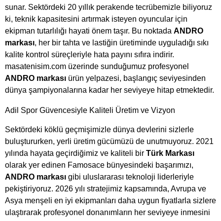
sunar. Sektördeki 20 yıllık perakende tecrübemizle biliyoruz
ki, teknik kapasitesini artırmak isteyen oyuncular için
ekipman tutarlılığı hayati önem taşır. Bu noktada
ANDRO
markası
, her bir tahta ve lastiğin üretiminde uyguladığı sıkı
kalite kontrol süreçleriyle hata payını sıfıra indirir.
masatenisim.com üzerinde sunduğumuz profesyonel
ANDRO markası
ürün yelpazesi, başlangıç seviyesinden
dünya şampiyonalarına kadar her seviyeye hitap etmektedir.
Adil Spor Güvencesiyle Kaliteli Üretim ve Vizyon
Sektördeki köklü geçmişimizle dünya devlerini sizlerle
buluştururken, yerli üretim gücümüzü de unutmuyoruz. 2021
yılında hayata geçirdiğimiz ve kaliteli bir
Türk Markası
olarak yer edinen Famosace bünyesindeki başarımızı,
ANDRO markası
gibi uluslararası teknoloji liderleriyle
pekiştiriyoruz. 2026 yılı stratejimiz kapsamında, Avrupa ve
Asya menşeli en iyi ekipmanları daha uygun fiyatlarla sizlere
ulaştırarak profesyonel donanımların her seviyeye inmesini