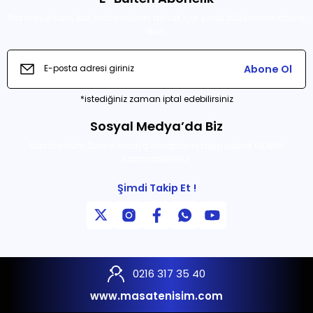
Promosyonların özel önizlemelerini almak için şimdi bültenimize abone
olun .
Abone Ol
*istediğiniz zaman iptal edebilirsiniz
Sosyal Medya’da Biz
Masatenisim Sosyal medya hesaplarını takip ederek İNDİRİM
kazanabilirsiniz.
Şimdi Takip Et !
0216 317 35 40
www.masatenisim.com