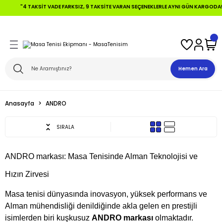
"4 TAKSIT VADE FARKSIZ, 9 TAKSITE VARAN SEÇENEKLERLE AYNI GÜN KARGODA!"🚀"
Geri Dön
Geri Dön
Geri Dön
Geri Dön
Geri Dön
Geri Dön
 Topları
fensive +Tahtalar
ları
Hemen Ara
ikler
alar
aları
Anasayfa
ANDRO
ikler
lar
aları
SIRALA
alar
ANDRO markası: Masa Tenisinde Alman Teknolojisi ve
Tahtalar
Hızın Zirvesi
Masa tenisi dünyasında inovasyon, yüksek performans ve
Alman mühendisliği denildiğinde akla gelen en prestijli
isimlerden biri kuşkusuz
ANDRO markası
olmaktadır.