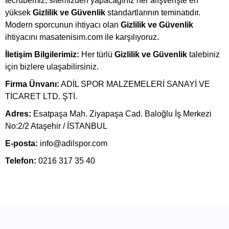
tecrübemiz, sitemizden yapacağınız her alışverişte en
yüksek
Gizlilik ve Güvenlik
standartlarının teminatıdır.
Modern sporcunun ihtiyacı olan
Gizlilik ve Güvenlik
ihtiyacını masatenisim.com ile karşılıyoruz.
İletişim Bilgilerimiz:
Her türlü
Gizlilik ve Güvenlik
talebiniz
için bizlere ulaşabilirsiniz.
Firma Ünvanı:
ADİL SPOR MALZEMELERİ SANAYİ VE
TİCARET LTD. ŞTİ.
Adres:
Esatpaşa Mah. Ziyapaşa Cad. Baloğlu İş Merkezi
No:2/2 Ataşehir / İSTANBUL
E-posta:
info@adilspor.com
Telefon:
0216 317 35 40