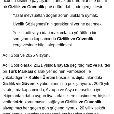
üçüncü kişilerle paylaşabilir; ancak bu durumlar bile belirli
bir
Gizlilik ve Güvenlik
prosedürü dahilinde gerçekleşir:
Yasal mevzuattan doğan zorunluluklara uymak.
Üyelik Sözleşmesi'nin gereklerini yerine getirmek.
Yetkili adli veya idari makamlarca yürütülen bir
soruşturma kapsamında
Gizlilik ve Güvenlik
çerçevesinde bilgi talep edilmesi.
Adil Spor ve 2026 Vizyonu
Adil Spor olarak, 2021 yılında hayata geçirdiğimiz ve kaliteli
bir
Türk Markası
olarak yer edinen Famosace ile
yakaladığımız
Kaliteli Üretim
başarısını, dijital alandaki
Gizlilik ve Güvenlik
yatırımlarımızla pekiştiriyoruz. 2026 yılı
stratejimiz kapsamında, Avrupa ve Asya menşeli en iyi
ekipmanları daha uygun fiyatlarla sizlere ulaştırırken, kişisel
verilerinizin korunmasını sağlayan
Gizlilik ve Güvenlik
altyapımızı her geçen gün güçlendiriyoruz. 20 yıllık sektör