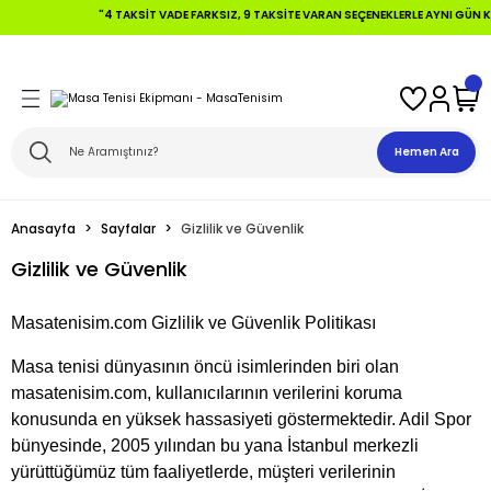
"4 TAKSIT VADE FARKSIZ, 9 TAKSITE VARAN SEÇENEKLERLE AYNI GÜN KAR
Geri Dön
Geri Dön
Geri Dön
Geri Dön
Geri Dön
Geri Dön
 Topları
fensive +Tahtalar
ları
Hemen Ara
ikler
alar
aları
Anasayfa
Sayfalar
Gizlilik ve Güvenlik
ikler
lar
aları
Gizlilik ve Güvenlik
alar
Masatenisim.com Gizlilik ve Güvenlik Politikası
Tahtalar
Masa tenisi dünyasının öncü isimlerinden biri olan
masatenisim.com, kullanıcılarının verilerini koruma
konusunda en yüksek hassasiyeti göstermektedir. Adil Spor
bünyesinde, 2005 yılından bu yana İstanbul merkezli
yürüttüğümüz tüm faaliyetlerde, müşteri verilerinin