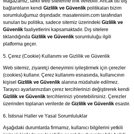
Mağazamız, farklı web sitelerine link verebilir. Ancak bu dış
bağlantıların kendi
Gizlilik ve Güvenlik
politikaları bizim
sorumluluğumuz dışındadır. masatenisim.com tarafından
sunulan bu politika, sadece sitemiz üzerindeki
Gizlilik ve
Güvenlik
faaliyetlerini kapsamaktadır. Dış sitelere
tıklandığında
Gizlilik ve Güvenlik
sorumluluğu ilgili
platforma geçer.
5. Çerez (Cookie) Kullanımı ve Gizlilik ve Güvenlik
Web sitemiz, ziyaretçi deneyimini iyileştirmek için çerezler
(cookies) kullanır. Çerez kullanımı esnasında, kullanıcının
kişisel
Gizlilik ve Güvenlik
alanına müdahale edilmez.
Tarayıcı ayarlarınızdan çerez tercihlerinizi değiştirerek kendi
Gizlilik ve Güvenlik
tercihlerinizi yönetebilirsiniz. Çerezler
üzerinden toplanan verilerde de
Gizlilik ve Güvenlik
esastır.
6. İstisnai Haller ve Yasal Sorumluluklar
Aşağıdaki durumlarda firmamız, kullanıcı bilgilerini yetkili