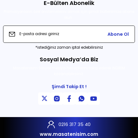
E-Bülten Abonelik
Promosyonların özel önizlemelerini almak için şimdi bültenimize abone
olun .
Abone Ol
*istediğiniz zaman iptal edebilirsiniz
Sosyal Medya’da Biz
Masatenisim Sosyal medya hesaplarını takip ederek İNDİRİM
kazanabilirsiniz.
Şimdi Takip Et !
0216 317 35 40
www.masatenisim.com