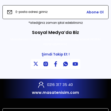
Abone Ol
*istediğiniz zaman iptal edebilirsiniz
Sosyal Medya’da Biz
Masatenisim Sosyal medya hesaplarını takip ederek İNDİRİM
kazanabilirsiniz.
Şimdi Takip Et !
0216 317 35 40
www.masatenisim.com