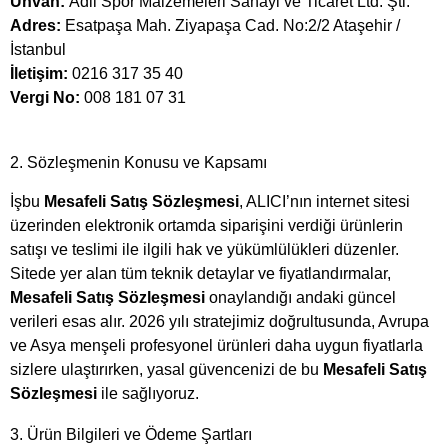
Ünvan:
Adil Spor Malzemeleri Sanayi ve Ticaret Ltd. Şti.
Adres:
Esatpaşa Mah. Ziyapaşa Cad. No:2/2 Ataşehir /
İstanbul
İletişim:
0216 317 35 40
Vergi No:
008 181 07 31
2. Sözleşmenin Konusu ve Kapsamı
İşbu
Mesafeli Satış Sözleşmesi
, ALICI’nın internet sitesi
üzerinden elektronik ortamda siparişini verdiği ürünlerin
satışı ve teslimi ile ilgili hak ve yükümlülükleri düzenler.
Sitede yer alan tüm teknik detaylar ve fiyatlandırmalar,
Mesafeli Satış Sözleşmesi
onaylandığı andaki güncel
verileri esas alır. 2026 yılı stratejimiz doğrultusunda, Avrupa
ve Asya menşeli profesyonel ürünleri daha uygun fiyatlarla
sizlere ulaştırırken, yasal güvencenizi de bu
Mesafeli Satış
Sözleşmesi
ile sağlıyoruz.
3. Ürün Bilgileri ve Ödeme Şartları