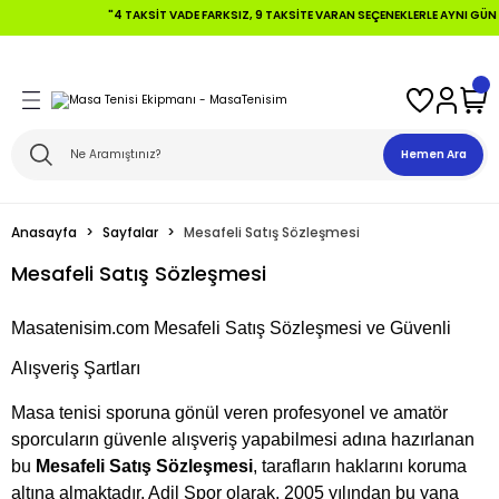
"4 TAKSIT VADE FARKSIZ, 9 TAKSITE VARAN SEÇENEKLERLE AYNI GÜN K
Geri Dön
Geri Dön
Geri Dön
Geri Dön
Geri Dön
Geri Dön
 Topları
fensive +Tahtalar
ları
Hemen Ara
ikler
alar
aları
Anasayfa
Sayfalar
Mesafeli Satış Sözleşmesi
ikler
lar
aları
Mesafeli Satış Sözleşmesi
alar
Masatenisim.com Mesafeli Satış Sözleşmesi ve Güvenli
Tahtalar
Alışveriş Şartları
Masa tenisi sporuna gönül veren profesyonel ve amatör
sporcuların güvenle alışveriş yapabilmesi adına hazırlanan
bu
Mesafeli Satış Sözleşmesi
, tarafların haklarını koruma
altına almaktadır. Adil Spor olarak, 2005 yılından bu yana