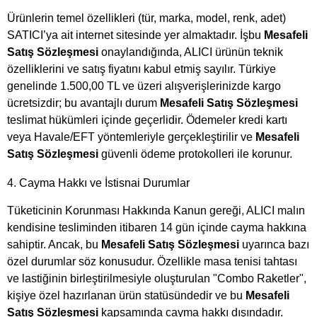
Ürünlerin temel özellikleri (tür, marka, model, renk, adet)
SATICI’ya ait internet sitesinde yer almaktadır. İşbu
Mesafeli
Satış Sözleşmesi
onaylandığında, ALICI ürünün teknik
özelliklerini ve satış fiyatını kabul etmiş sayılır. Türkiye
genelinde 1.500,00 TL ve üzeri alışverişlerinizde kargo
ücretsizdir; bu avantajlı durum
Mesafeli Satış Sözleşmesi
teslimat hükümleri içinde geçerlidir. Ödemeler kredi kartı
veya Havale/EFT yöntemleriyle gerçekleştirilir ve
Mesafeli
Satış Sözleşmesi
güvenli ödeme protokolleri ile korunur.
4. Cayma Hakkı ve İstisnai Durumlar
Tüketicinin Korunması Hakkında Kanun gereği, ALICI malın
kendisine tesliminden itibaren 14 gün içinde cayma hakkına
sahiptir. Ancak, bu
Mesafeli Satış Sözleşmesi
uyarınca bazı
özel durumlar söz konusudur. Özellikle masa tenisi tahtası
ve lastiğinin birleştirilmesiyle oluşturulan "Combo Raketler",
kişiye özel hazırlanan ürün statüsündedir ve bu
Mesafeli
Satış Sözleşmesi
kapsamında cayma hakkı dışındadır.