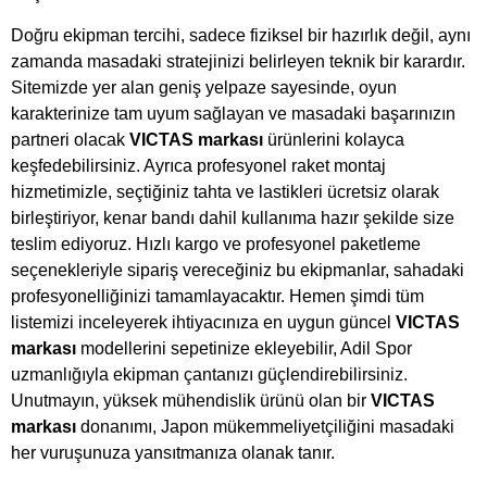
Doğru ekipman tercihi, sadece fiziksel bir hazırlık değil, aynı
zamanda masadaki stratejinizi belirleyen teknik bir karardır.
Sitemizde yer alan geniş yelpaze sayesinde, oyun
karakterinize tam uyum sağlayan ve masadaki başarınızın
partneri olacak
VICTAS markası
ürünlerini kolayca
keşfedebilirsiniz. Ayrıca profesyonel raket montaj
hizmetimizle, seçtiğiniz tahta ve lastikleri ücretsiz olarak
birleştiriyor, kenar bandı dahil kullanıma hazır şekilde size
teslim ediyoruz. Hızlı kargo ve profesyonel paketleme
seçenekleriyle sipariş vereceğiniz bu ekipmanlar, sahadaki
profesyonelliğinizi tamamlayacaktır. Hemen şimdi tüm
listemizi inceleyerek ihtiyacınıza en uygun güncel
VICTAS
markası
modellerini sepetinize ekleyebilir, Adil Spor
uzmanlığıyla ekipman çantanızı güçlendirebilirsiniz.
Unutmayın, yüksek mühendislik ürünü olan bir
VICTAS
markası
donanımı, Japon mükemmeliyetçiliğini masadaki
her vuruşunuza yansıtmanıza olanak tanır.