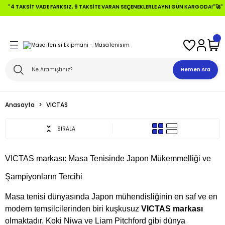
TAKSIT VADE FARKSIZ, 9 TAKSITE VARAN SEÇENEKLERLE AYNI GÜN KARGODA!"🚀"
Geri Dön
Geri Dön
Geri Dön
Geri Dön
Geri Dön
Geri Dön
 Topları
fensive +Tahtalar
ları
Hemen Ara
ikler
alar
aları
Anasayfa
VICTAS
ikler
lar
aları
SIRALA
alar
VICTAS markası: Masa Tenisinde Japon Mükemmelliği ve
Tahtalar
Şampiyonların Tercihi
Masa tenisi dünyasında Japon mühendisliğinin en saf ve en
modern temsilcilerinden biri kuşkusuz
VICTAS markası
olmaktadır. Koki Niwa ve Liam Pitchford gibi dünya