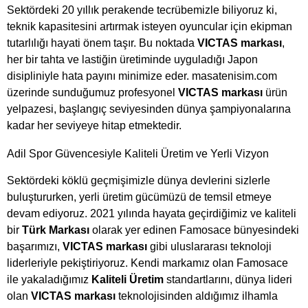
Sektördeki 20 yıllık perakende tecrübemizle biliyoruz ki,
teknik kapasitesini artırmak isteyen oyuncular için ekipman
tutarlılığı hayati önem taşır. Bu noktada
VICTAS markası
,
her bir tahta ve lastiğin üretiminde uyguladığı Japon
disipliniyle hata payını minimize eder. masatenisim.com
üzerinde sunduğumuz profesyonel
VICTAS markası
ürün
yelpazesi, başlangıç seviyesinden dünya şampiyonalarına
kadar her seviyeye hitap etmektedir.
Adil Spor Güvencesiyle Kaliteli Üretim ve Yerli Vizyon
Sektördeki köklü geçmişimizle dünya devlerini sizlerle
buluştururken, yerli üretim gücümüzü de temsil etmeye
devam ediyoruz. 2021 yılında hayata geçirdiğimiz ve kaliteli
bir
Türk Markası
olarak yer edinen Famosace bünyesindeki
başarımızı,
VICTAS markası
gibi uluslararası teknoloji
liderleriyle pekiştiriyoruz. Kendi markamız olan Famosace
ile yakaladığımız
Kaliteli Üretim
standartlarını, dünya lideri
olan
VICTAS markası
teknolojisinden aldığımız ilhamla