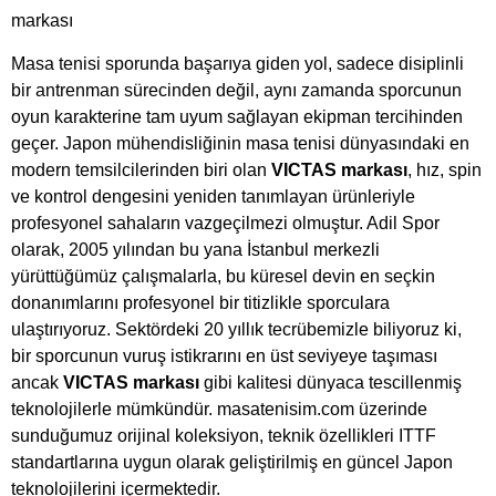
markası
Masa tenisi sporunda başarıya giden yol, sadece disiplinli
bir antrenman sürecinden değil, aynı zamanda sporcunun
oyun karakterine tam uyum sağlayan ekipman tercihinden
geçer. Japon mühendisliğinin masa tenisi dünyasındaki en
modern temsilcilerinden biri olan
VICTAS markası
, hız, spin
ve kontrol dengesini yeniden tanımlayan ürünleriyle
profesyonel sahaların vazgeçilmezi olmuştur. Adil Spor
olarak, 2005 yılından bu yana İstanbul merkezli
yürüttüğümüz çalışmalarla, bu küresel devin en seçkin
donanımlarını profesyonel bir titizlikle sporculara
ulaştırıyoruz. Sektördeki 20 yıllık tecrübemizle biliyoruz ki,
bir sporcunun vuruş istikrarını en üst seviyeye taşıması
ancak
VICTAS markası
gibi kalitesi dünyaca tescillenmiş
teknolojilerle mümkündür. masatenisim.com üzerinde
sunduğumuz orijinal koleksiyon, teknik özellikleri ITTF
standartlarına uygun olarak geliştirilmiş en güncel Japon
teknolojilerini içermektedir.