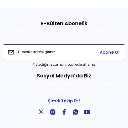
E-Bülten Abonelik
Promosyonların özel önizlemelerini almak için şimdi bültenimize abone
olun .
Abone Ol
*istediğiniz zaman iptal edebilirsiniz
Sosyal Medya’da Biz
Masatenisim Sosyal medya hesaplarını takip ederek İNDİRİM
kazanabilirsiniz.
Şimdi Takip Et !