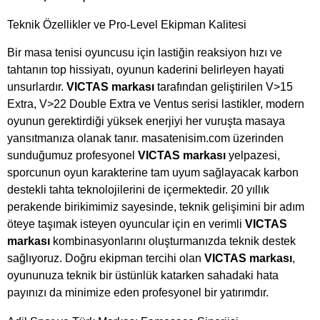
Teknik Özellikler ve Pro-Level Ekipman Kalitesi
Bir masa tenisi oyuncusu için lastiğin reaksiyon hızı ve
tahtanın top hissiyatı, oyunun kaderini belirleyen hayati
unsurlardır.
VICTAS markası
tarafından geliştirilen V>15
Extra, V>22 Double Extra ve Ventus serisi lastikler, modern
oyunun gerektirdiği yüksek enerjiyi her vuruşta masaya
yansıtmanıza olanak tanır. masatenisim.com üzerinden
sunduğumuz profesyonel
VICTAS markası
yelpazesi,
sporcunun oyun karakterine tam uyum sağlayacak karbon
destekli tahta teknolojilerini de içermektedir. 20 yıllık
perakende birikimimiz sayesinde, teknik gelişimini bir adım
öteye taşımak isteyen oyuncular için en verimli
VICTAS
markası
kombinasyonlarını oluşturmanızda teknik destek
sağlıyoruz. Doğru ekipman tercihi olan
VICTAS markası
,
oyununuza teknik bir üstünlük katarken sahadaki hata
payınızı da minimize eden profesyonel bir yatırımdır.