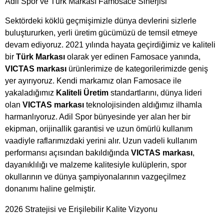
Adil Spor ve Türk Markası Famosace Sinerjisi
Sektördeki köklü geçmişimizle dünya devlerini sizlerle
buluştururken, yerli üretim gücümüzü de temsil etmeye
devam ediyoruz. 2021 yılında hayata geçirdiğimiz ve kaliteli
bir
Türk Markası
olarak yer edinen Famosace yanında,
VICTAS markası
ürünlerimize de kategorilerimizde geniş
yer ayırıyoruz. Kendi markamız olan Famosace ile
yakaladığımız
Kaliteli Üretim
standartlarını, dünya lideri
olan
VICTAS markası
teknolojisinden aldığımız ilhamla
harmanlıyoruz. Adil Spor bünyesinde yer alan her bir
ekipman, orijinallik garantisi ve uzun ömürlü kullanım
vaadiyle raflarımızdaki yerini alır. Uzun vadeli kullanım
performansı açısından bakıldığında
VICTAS markası
,
dayanıklılığı ve malzeme kalitesiyle kulüplerin, spor
okullarının ve dünya şampiyonalarının vazgeçilmez
donanımı haline gelmiştir.
2026 Stratejisi ve Erişilebilir Kalite Vizyonu