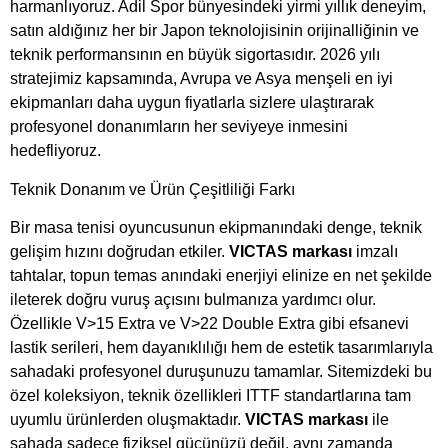
harmanlıyoruz. Adil Spor bünyesindeki yirmi yıllık deneyim,
satın aldığınız her bir Japon teknolojisinin orijinalliğinin ve
teknik performansının en büyük sigortasıdır. 2026 yılı
stratejimiz kapsamında, Avrupa ve Asya menşeli en iyi
ekipmanları daha uygun fiyatlarla sizlere ulaştırarak
profesyonel donanımların her seviyeye inmesini
hedefliyoruz.
Teknik Donanım ve Ürün Çeşitliliği Farkı
Bir masa tenisi oyuncusunun ekipmanındaki denge, teknik
gelişim hızını doğrudan etkiler.
VICTAS markası
imzalı
tahtalar, topun temas anındaki enerjiyi elinize en net şekilde
ileterek doğru vuruş açısını bulmanıza yardımcı olur.
Özellikle V>15 Extra ve V>22 Double Extra gibi efsanevi
lastik serileri, hem dayanıklılığı hem de estetik tasarımlarıyla
sahadaki profesyonel duruşunuzu tamamlar. Sitemizdeki bu
özel koleksiyon, teknik özellikleri ITTF standartlarına tam
uyumlu ürünlerden oluşmaktadır.
VICTAS markası
ile
sahada sadece fiziksel gücünüzü değil, aynı zamanda