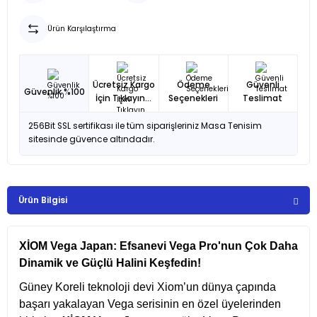
Ürün Karşılaştırma
Ücretsiz Kargo
Ödeme
Güvenli
Güvenlik %100
İçin Tıklayın...
Seçenekleri
Teslimat
256Bit SSL sertifikası ile tüm siparişleriniz Masa Tenisim
sitesinde güvence altındadır.
Ürün Bilgisi
XİOM Vega Japan: Efsanevi Vega Pro'nun Çok Daha
Dinamik ve Güçlü Halini Keşfedin!
Güney Koreli teknoloji devi Xiom’un dünya çapında
başarı yakalayan Vega serisinin en özel üyelerinden