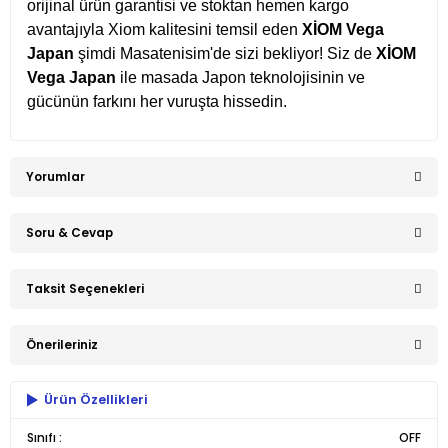
orijinal ürün garantisi ve stoktan hemen kargo
avantajıyla Xiom kalitesini temsil eden
XİOM Vega
Japan
şimdi Masatenisim'de sizi bekliyor! Siz de
XİOM
Vega Japan
ile masada Japon teknolojisinin ve
gücünün farkını her vuruşta hissedin.
Yorumlar
Soru & Cevap
Bu ürüne ilk yorumu siz yapın!
Taksit Seçenekleri
Ürün hakkında henüz soru sorulmamış.
Yorum Yaz
Önerileriniz
Soru Sor
Ürün Özellikleri
Bu ürünün fiyat bilgisi, resim, ürün açıklamalarında ve diğer
konularda yetersiz gördüğünüz noktaları öneri formunu
Sınıfı :
OFF
kullanarak tarafımıza iletebilirsiniz.