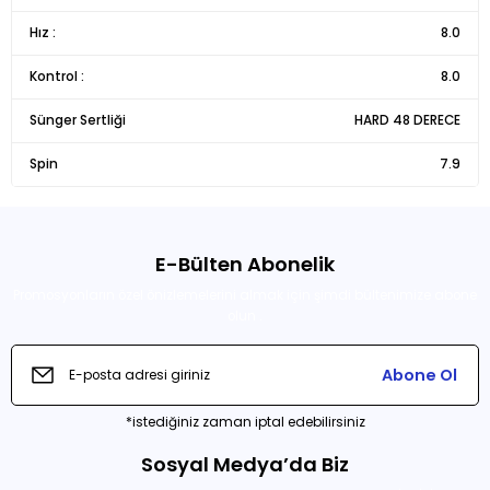
Görüş ve önerileriniz için teşekkür ederiz.
Hız :
8.0
Ürün resmi kalitesiz, bozuk veya görüntülenemiyor.
Kontrol :
8.0
Ürün açıklamasında eksik bilgiler bulunuyor.
Sünger Sertliği
HARD 48 DERECE
Ürün bilgilerinde hatalar bulunuyor.
Spin
Ürün fiyatı diğer sitelerden daha pahalı.
7.9
Bu ürüne benzer farklı alternatifler olmalı.
E-Bülten Abonelik
Promosyonların özel önizlemelerini almak için şimdi bültenimize abone
olun .
Gönder
Abone Ol
*istediğiniz zaman iptal edebilirsiniz
Sosyal Medya’da Biz