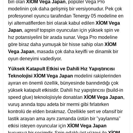
biri olan
XİOM Vega Japan
, popüler Vega Pro
modelinin çok daha gelişmiş bir versiyonudur. Pek çok
profesyonel oyuncu tarafından Tenergy 05 modeline en
iyi alternatiflerden biri olarak kabul edilen
XİOM Vega
Japan
, agresif topspin oyuncuları için yüksek spin ve
hız potansiyelini bir arada sunar. Vega Pro modeline
göre biraz daha yumuşak bir hisse sahip olan
XİOM
Vega Japan
, masada çok daha keyifli ve dinamik bir
oyun deneyimi vadediyor.
Yüksek Katapult Etkisi ve Dahili Hız Yapıştırıcısı
Teknolojisi
XİOM Vega Japan
modelini rakiplerinden
ayıran en önemli özellik, bünyesinde barındırdığı çok
yüksek katapult etkisidir. Dahili hız yapıştırıcısı (build-in
speed glue) teknolojisiyle donatılan
XİOM Vega Japan
,
vuruş anında topu adeta bir mermi gibi fırlatırken
kontrolü de elden bırakmaz. Özellikle sert ve ofansif bir
lastik arayan ama aynı zamanda üstün bir "yaylanma"
etkisi isteyen oyuncular için
XİOM Vega Japan
kusursuz bir seçimdir. Spin odaklı üst yüzeyi ile
XİOM