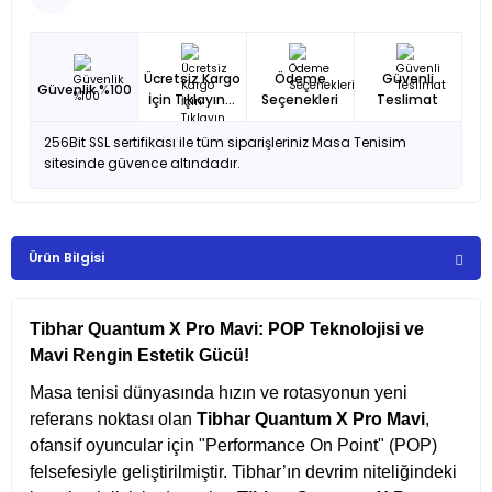
Ücretsiz Kargo
Ödeme
Güvenli
Güvenlik %100
İçin Tıklayın...
Seçenekleri
Teslimat
256Bit SSL sertifikası ile tüm siparişleriniz Masa Tenisim
sitesinde güvence altındadır.
Ürün Bilgisi
Tibhar Quantum X Pro Mavi: POP Teknolojisi ve
Mavi Rengin Estetik Gücü!
Masa tenisi dünyasında hızın ve rotasyonun yeni
referans noktası olan
Tibhar Quantum X Pro Mavi
,
ofansif oyuncular için "Performance On Point" (POP)
felsefesiyle geliştirilmiştir. Tibhar’ın devrim niteliğindeki