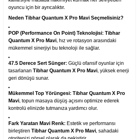
oyuncu için bir ayrıcalıktır.
Neden Tibhar Quantum X Pro Mavi Seçmelisiniz?
POP (Performance On Point) Teknolojisi:
Tibhar
Quantum X Pro Mavi
, hız ve rotasyon arasındaki
mükemmel sinerjiyi bu teknoloji ile sağlar.
47.5 Derece Sert Sünger:
Güçlü ofansif oyunlar için
tasarlanan
Tibhar Quantum X Pro Mavi
, yüksek enerji
geri dönüşü sunar.
Mükemmel Top Yörüngesi:
Tibhar Quantum X Pro
Mavi
, topun masaya düşüş açısını optimize ederek
kontrolü elinizde tutmanıza yardımcı olur.
Fark Yaratan Mavi Renk:
Estetik ve performansı
birleştiren
Tibhar Quantum X Pro Mavi
, sahadaki
otoritenizi görsel olarak da pekiştirir.