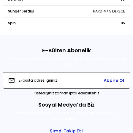
Ürün açıklamasında eksik bilgiler bulunuyor.
Sünger Sertliği
HARD 47.5 DERECE
Ürün bilgilerinde hatalar bulunuyor.
Spin
Ürün fiyatı diğer sitelerden daha pahalı.
115
Bu ürüne benzer farklı alternatifler olmalı.
E-Bülten Abonelik
Promosyonların özel önizlemelerini almak için şimdi bültenimize abone
olun .
Gönder
Abone Ol
*istediğiniz zaman iptal edebilirsiniz
Sosyal Medya’da Biz
Masatenisim Sosyal medya hesaplarını takip ederek İNDİRİM
kazanabilirsiniz.
Şimdi Takip Et !