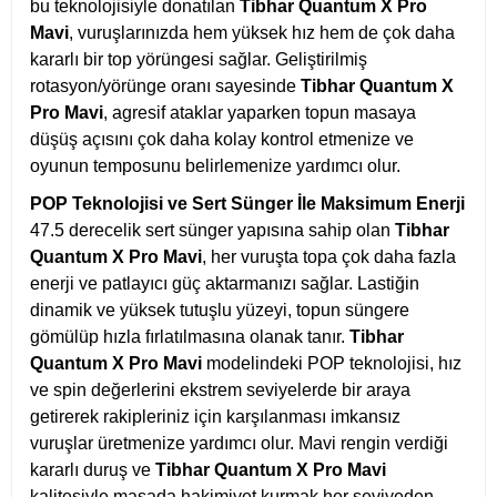
bu teknolojisiyle donatılan
Tibhar Quantum X Pro
Mavi
, vuruşlarınızda hem yüksek hız hem de çok daha
kararlı bir top yörüngesi sağlar. Geliştirilmiş
rotasyon/yörünge oranı sayesinde
Tibhar Quantum X
Pro Mavi
, agresif ataklar yaparken topun masaya
düşüş açısını çok daha kolay kontrol etmenize ve
oyunun temposunu belirlemenize yardımcı olur.
POP Teknolojisi ve Sert Sünger İle Maksimum Enerji
47.5 derecelik sert sünger yapısına sahip olan
Tibhar
Quantum X Pro Mavi
, her vuruşta topa çok daha fazla
enerji ve patlayıcı güç aktarmanızı sağlar. Lastiğin
dinamik ve yüksek tutuşlu yüzeyi, topun süngere
gömülüp hızla fırlatılmasına olanak tanır.
Tibhar
Quantum X Pro Mavi
modelindeki POP teknolojisi, hız
ve spin değerlerini ekstrem seviyelerde bir araya
getirerek rakipleriniz için karşılanması imkansız
vuruşlar üretmenize yardımcı olur. Mavi rengin verdiği
kararlı duruş ve
Tibhar Quantum X Pro Mavi
kalitesiyle masada hakimiyet kurmak her seviyeden