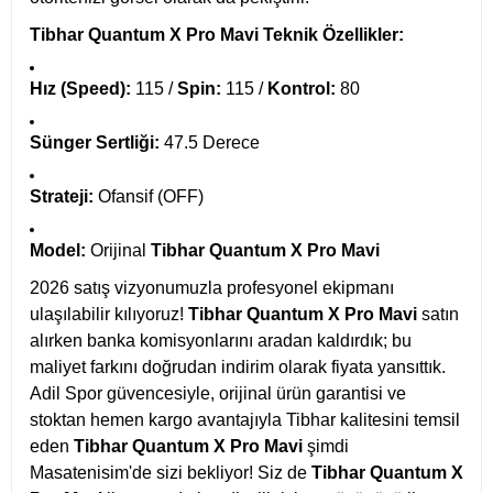
Tibhar Quantum X Pro Mavi Teknik Özellikler:
Hız (Speed):
115 /
Spin:
115 /
Kontrol:
80
Sünger Sertliği:
47.5 Derece
Strateji:
Ofansif (OFF)
Model:
Orijinal
Tibhar Quantum X Pro Mavi
2026 satış vizyonumuzla profesyonel ekipmanı
ulaşılabilir kılıyoruz!
Tibhar Quantum X Pro Mavi
satın
alırken banka komisyonlarını aradan kaldırdık; bu
maliyet farkını doğrudan indirim olarak fiyata yansıttık.
Adil Spor güvencesiyle, orijinal ürün garantisi ve
stoktan hemen kargo avantajıyla Tibhar kalitesini temsil
eden
Tibhar Quantum X Pro Mavi
şimdi
Masatenisim'de sizi bekliyor! Siz de
Tibhar Quantum X