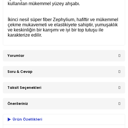
kullanılan mükemmel yüzey ahşabı.
İkinci nesil süper fiber Zephylium, hafiftir ve mükemmel
çekme mukavemeti ve elastikiyete sahiptir, yumuşaklık
ve keskinliğin bir karışımı ve iyi bir top tutuşu ile
karakterize edilir.
Yorumlar
Soru & Cevap
Bu ürüne ilk yorumu siz yapın!
Taksit Seçenekleri
Ürün hakkında henüz soru sorulmamış.
Yorum Yaz
Önerileriniz
Soru Sor
Ürün Özellikleri
Bu ürünün fiyat bilgisi, resim, ürün açıklamalarında ve diğer
konularda yetersiz gördüğünüz noktaları öneri formunu