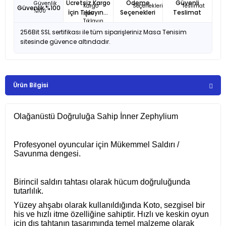
Ücretsiz Kargo
Ödeme
Güvenli
Güvenlik %100
İçin Tıklayın...
Seçenekleri
Teslimat
256Bit SSL sertifikası ile tüm siparişleriniz Masa Tenisim
sitesinde güvence altındadır.
Ürün Bilgisi
Olağanüstü Doğruluğa Sahip İnner Zephylium
Profesyonel oyuncular için Mükemmel Saldırı /
Savunma dengesi.
Birincil saldırı tahtası olarak hücum doğruluğunda
tutarlılık.
Yüzey ahşabı olarak kullanıldığında Koto, sezgisel bir
his ve hızlı itme özelliğine sahiptir. Hızlı ve keskin oyun
için dış tahtanın tasarımında temel malzeme olarak