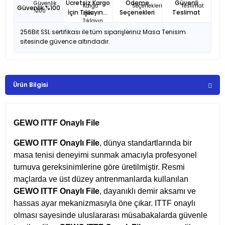
Ücretsiz Kargo
Ödeme
Güvenli
Güvenlik %100
İçin Tıklayın...
Seçenekleri
Teslimat
256Bit SSL sertifikası ile tüm siparişleriniz Masa Tenisim
sitesinde güvence altındadır.
Ürün Bilgisi
GEWO ITTF Onaylı File
GEWO ITTF Onaylı File
, dünya standartlarında bir
masa tenisi deneyimi sunmak amacıyla profesyonel
turnuva gereksinimlerine göre üretilmiştir. Resmi
maçlarda ve üst düzey antrenmanlarda kullanılan
GEWO ITTF Onaylı File
, dayanıklı demir aksamı ve
hassas ayar mekanizmasıyla öne çıkar. ITTF onaylı
olması sayesinde uluslararası müsabakalarda güvenle