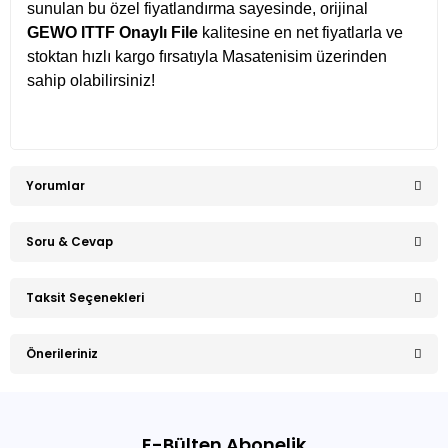
sunulan bu özel fiyatlandırma sayesinde, orijinal
GEWO ITTF Onaylı File
kalitesine en net fiyatlarla ve
stoktan hızlı kargo fırsatıyla Masatenisim üzerinden
sahip olabilirsiniz!
Yorumlar
Soru & Cevap
Bu ürüne ilk yorumu siz yapın!
Taksit Seçenekleri
Ürün hakkında henüz soru sorulmamış.
Yorum Yaz
Önerileriniz
Soru Sor
Bu ürünün fiyat bilgisi, resim, ürün açıklamalarında ve diğer
konularda yetersiz gördüğünüz noktaları öneri formunu
E-Bülten Abonelik