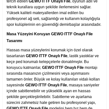
tercih edilen
GEWO ITTF Onaylı File
, oyunun adil ve
teknik kurallara uygun şekilde ilerlemesini sağlar.
Yüksek kaliteli materyallerden imal edilen bu
profesyonel ağ seti, sağlamlığı ve kullanım kolaylığıyla
spor kulüplerinin en güvendiği demirbaşlar arasındadır.
Masa Yüzeyini Koruyan GEWO ITTF Onaylı File
Tasarımı
Hassas masa yüzeylerini korumak için özel olarak
tasarlanan
GEWO ITTF Onaylı File
, lastik yastıklar ve
keçe ped korumalı kelepçelerle donatılmıştır. Bu
koruyucu katmanlar,
GEWO ITTF Onaylı File
montajı
sırasında masanızın çizilmesini veya aşınmasını
tamamen önler. Büyük ve kolay kullanılan vidalı kolları
sayesinde
GEWO ITTF Onaylı File
, masaya saniyeler
içinde sabitlenebilir ve yükseklik ayarı en hassas
şekilde gerçekleştirilebilir. Sabitleme ve ayarlama
sürecini zahmetsiz hale getiren bu profesyonel yapı,
GEWO ITTF Onaylı File
modelini hem hız hem de