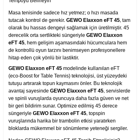
Tempoyu Belirleyin
Masa tenisinde sadece hız yetmez; o hızı masada
tutacak kontrol de gerekir.
GEWO Elaxxon eFT 45
, tam
olarak bu hassas dengeyi sağlamak için üretilmiştir. 45
derecelik orta sertlikteki süngeriyle
GEWO Elaxxon
eFT 45
, hem gelişim aşamasındaki hücumculara hem
de kontrollü oyun tarzını benimseyen profesyonellere
hitap eden çok yönlü bir lastiktir.
GEWO Elaxxon eFT 45
modelinde kullanılan eFT
(eco-Boost for Table Tennis) teknolojisi, üst yüzeydeki
tutuşu artırarak topun kaymasını önler. Bu teknolojik
avantaj sayesinde
GEWO Elaxxon eFT 45
, servislerde
ve spinli vuruşlarda oyuncuya daha fazla güven ve net
bir geri bildirim sunar. Optimize edilmiş 45 derece
süngeriyle
GEWO Elaxxon eFT 45
, topspin
vuruşlarında harika bir trambolin etkisi yaratırken
bloklarda mükemmel bir sönümleme yeteneği sergiler.