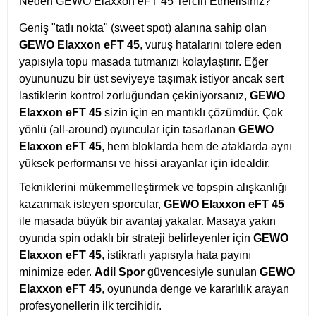
Neden GEWO Elaxxon eFT 45 Tercih Etmelisiniz?
Geniş "tatlı nokta" (sweet spot) alanına sahip olan
GEWO Elaxxon eFT 45
, vuruş hatalarını tolere eden
yapısıyla topu masada tutmanızı kolaylaştırır. Eğer
oyununuzu bir üst seviyeye taşımak istiyor ancak sert
lastiklerin kontrol zorluğundan çekiniyorsanız,
GEWO
Elaxxon eFT 45
sizin için en mantıklı çözümdür. Çok
yönlü (all-around) oyuncular için tasarlanan
GEWO
Elaxxon eFT 45
, hem bloklarda hem de ataklarda aynı
yüksek performansı ve hissi arayanlar için idealdir.
Tekniklerini mükemmelleştirmek ve topspin alışkanlığı
kazanmak isteyen sporcular,
GEWO Elaxxon eFT 45
ile masada büyük bir avantaj yakalar. Masaya yakın
oyunda spin odaklı bir strateji belirleyenler için
GEWO
Elaxxon eFT 45
, istikrarlı yapısıyla hata payını
minimize eder.
Adil Spor
güvencesiyle sunulan
GEWO
Elaxxon eFT 45
, oyununda denge ve kararlılık arayan
profesyonellerin ilk tercihidir.