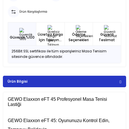
Ürün Karşılaştırma
Ücretsiz Kargo
Ödeme
Güvenli
Güvenlik %100
İçin Tıklayın...
Seçenekleri
Teslimat
256Bit SSL sertifikası ile tüm siparişleriniz Masa Tenisim
sitesinde güvence altındadır.
Ürün Bilgisi
GEWO Elaxxon eFT 45 Profesyonel Masa Tenisi
Lastiği
GEWO Elaxxon eFT 45: Oyununuzu Kontrol Edin,