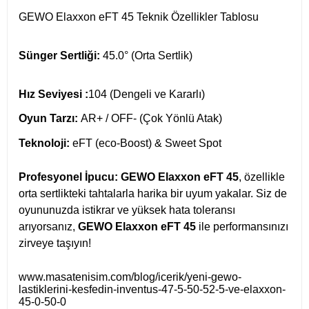
GEWO Elaxxon eFT 45 Teknik Özellikler Tablosu
Sünger Sertliği:
45.0° (Orta Sertlik)
Hız Seviyesi :
104 (Dengeli ve Kararlı)
Oyun Tarzı:
AR+ / OFF- (Çok Yönlü Atak)
Teknoloji:
eFT (eco-Boost) & Sweet Spot
Profesyonel İpucu:
GEWO Elaxxon eFT 45
, özellikle
orta sertlikteki tahtalarla harika bir uyum yakalar. Siz de
oyununuzda istikrar ve yüksek hata toleransı
arıyorsanız,
GEWO Elaxxon eFT 45
ile performansınızı
zirveye taşıyın!
www.masatenisim.com/blog/icerik/yeni-gewo-
lastiklerini-kesfedin-inventus-47-5-50-52-5-ve-elaxxon-
45-0-50-0