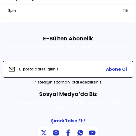
Ürün bilgilerinde hatalar bulunuyor.
Spin
Ürün fiyatı diğer sitelerden daha pahalı.
115
Bu ürüne benzer farklı alternatifler olmalı.
E-Bülten Abonelik
Promosyonların özel önizlemelerini almak için şimdi bültenimize abone
olun .
Gönder
Abone Ol
*istediğiniz zaman iptal edebilirsiniz
Sosyal Medya’da Biz
Masatenisim Sosyal medya hesaplarını takip ederek İNDİRİM
kazanabilirsiniz.
Şimdi Takip Et !