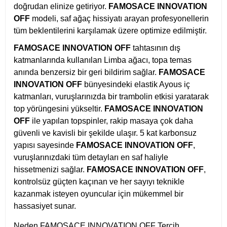
doğrudan elinize getiriyor.
FAMOSACE INNOVATION
OFF
modeli, saf ağaç hissiyatı arayan profesyonellerin
tüm beklentilerini karşılamak üzere optimize edilmiştir.
FAMOSACE INNOVATION OFF
tahtasının dış
katmanlarında kullanılan Limba ağacı, topa temas
anında benzersiz bir geri bildirim sağlar.
FAMOSACE
INNOVATION OFF
bünyesindeki elastik Ayous iç
katmanları, vuruşlarınızda bir trambolin etkisi yaratarak
top yörüngesini yükseltir.
FAMOSACE INNOVATION
OFF
ile yapılan topspinler, rakip masaya çok daha
güvenli ve kavisli bir şekilde ulaşır. 5 kat karbonsuz
yapısı sayesinde
FAMOSACE INNOVATION OFF
,
vuruşlarınızdaki tüm detayları en saf haliyle
hissetmenizi sağlar.
FAMOSACE INNOVATION OFF
,
kontrolsüz güçten kaçınan ve her sayıyı teknikle
kazanmak isteyen oyuncular için mükemmel bir
hassasiyet sunar.
Neden FAMOSACE INNOVATION OFF Tercih