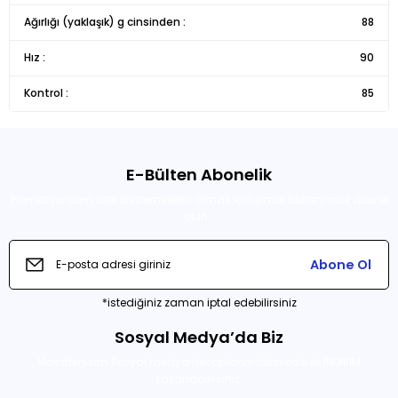
Ürün resmi kalitesiz, bozuk veya görüntülenemiyor.
Ağırlığı (yaklaşık) g cinsinden :
88
Ürün açıklamasında eksik bilgiler bulunuyor.
Hız :
90
Ürün bilgilerinde hatalar bulunuyor.
Kontrol :
Ürün fiyatı diğer sitelerden daha pahalı.
85
Bu ürüne benzer farklı alternatifler olmalı.
E-Bülten Abonelik
Promosyonların özel önizlemelerini almak için şimdi bültenimize abone
olun .
Gönder
Abone Ol
*istediğiniz zaman iptal edebilirsiniz
Sosyal Medya’da Biz
Masatenisim Sosyal medya hesaplarını takip ederek İNDİRİM
kazanabilirsiniz.