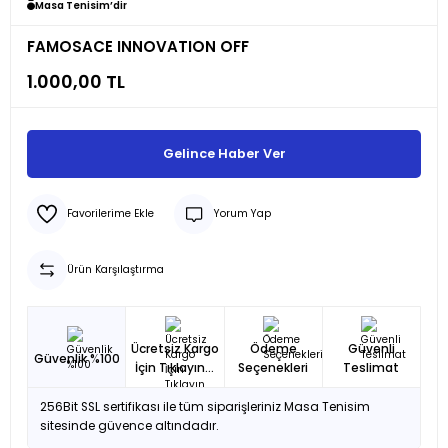
Masa Tenisim’dir
FAMOSACE INNOVATION OFF
1.000,00 TL
Gelince Haber Ver
Yorum Yap
Ürün Karşılaştırma
Ücretsiz Kargo
Ödeme
Güvenli
Güvenlik %100
İçin Tıklayın...
Seçenekleri
Teslimat
256Bit SSL sertifikası ile tüm siparişleriniz Masa Tenisim
sitesinde güvence altındadır.