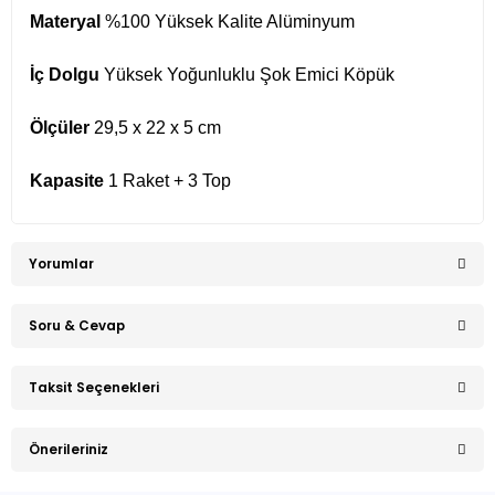
Materyal
%100 Yüksek Kalite Alüminyum
İç Dolgu
Yüksek Yoğunluklu Şok Emici Köpük
Ölçüler
29,5 x 22 x 5 cm
Kapasite
1 Raket + 3 Top
Yorumlar
Soru & Cevap
Bu ürüne ilk yorumu siz yapın!
Taksit Seçenekleri
Ürün hakkında henüz soru sorulmamış.
Yorum Yaz
Önerileriniz