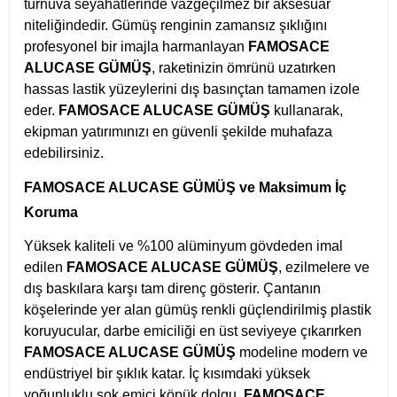
turnuva seyahatlerinde vazgeçilmez bir aksesuar
niteliğindedir. Gümüş renginin zamansız şıklığını
profesyonel bir imajla harmanlayan
FAMOSACE
ALUCASE GÜMÜŞ
, raketinizin ömrünü uzatırken
hassas lastik yüzeylerini dış basınçtan tamamen izole
eder.
FAMOSACE ALUCASE GÜMÜŞ
kullanarak,
ekipman yatırımınızı en güvenli şekilde muhafaza
edebilirsiniz.
FAMOSACE ALUCASE GÜMÜŞ ve Maksimum İç
Koruma
Yüksek kaliteli ve %100 alüminyum gövdeden imal
edilen
FAMOSACE ALUCASE GÜMÜŞ
, ezilmelere ve
dış baskılara karşı tam direnç gösterir. Çantanın
köşelerinde yer alan gümüş renkli güçlendirilmiş plastik
koruyucular, darbe emiciliği en üst seviyeye çıkarırken
FAMOSACE ALUCASE GÜMÜŞ
modeline modern ve
endüstriyel bir şıklık katar. İç kısımdaki yüksek
yoğunluklu şok emici köpük dolgu,
FAMOSACE