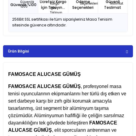
Ücretsiz Kargo
Ödeme
Güvenli
Güvenlik %100
İçin Tıklayın...
Seçenekleri
Teslimat
256Bit SSL sertifikası ile tüm siparişleriniz Masa Tenisim
sitesinde güvence altındadır.
Ürün Bilgisi
FAMOSACE ALUCASE GÜMÜŞ
FAMOSACE ALUCASE GÜMÜŞ
, profesyonel masa
tenisi oyuncularının ekipmanlarını her türlü dış etken ve
sert darbeye karşı bir zırh gibi korumak amacıyla
tasarlanmış, üst segment bir alüminyum taşıma
çözümüdür. Alüminyumun hafifliği ile çeliğin sarsılmaz
dayanıklılığını tek gövdede birleştiren
FAMOSACE
ALUCASE GÜMÜŞ
, elit sporcuların antrenman ve