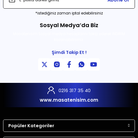
Abone Ol
*istediğiniz zaman iptal edebilirsiniz
Sosyal Medya’da Biz
Masatenisim Sosyal medya hesaplarını takip ederek İNDİRİM
kazanabilirsiniz.
Şimdi Takip Et !
0216 317 35 40
www.masatenisim.com
Popüler Kategoriler