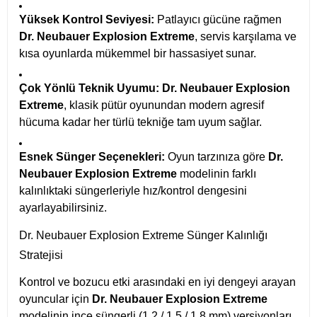
Yüksek Kontrol Seviyesi:
Patlayıcı gücüne rağmen
Dr. Neubauer Explosion Extreme
, servis karşılama ve
kısa oyunlarda mükemmel bir hassasiyet sunar.
Çok Yönlü Teknik Uyumu:
Dr. Neubauer Explosion
Extreme
, klasik pütür oyunundan modern agresif
hücuma kadar her türlü tekniğe tam uyum sağlar.
Esnek Sünger Seçenekleri:
Oyun tarzınıza göre
Dr.
Neubauer Explosion Extreme
modelinin farklı
kalınlıktaki süngerleriyle hız/kontrol dengesini
ayarlayabilirsiniz.
Dr. Neubauer Explosion Extreme Sünger Kalınlığı
Stratejisi
Kontrol ve bozucu etki arasındaki en iyi dengeyi arayan
oyuncular için
Dr. Neubauer Explosion Extreme
modelinin ince süngerli (1.2 / 1.5 / 1.8 mm) versiyonları