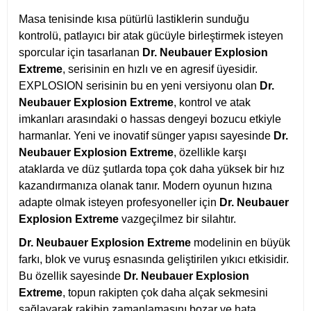
Masa tenisinde kısa pütürlü lastiklerin sunduğu
kontrolü, patlayıcı bir atak gücüyle birleştirmek isteyen
sporcular için tasarlanan
Dr. Neubauer Explosion
Extreme
, serisinin en hızlı ve en agresif üyesidir.
EXPLOSION serisinin bu en yeni versiyonu olan
Dr.
Neubauer Explosion Extreme
, kontrol ve atak
imkanları arasındaki o hassas dengeyi bozucu etkiyle
harmanlar. Yeni ve inovatif sünger yapısı sayesinde
Dr.
Neubauer Explosion Extreme
, özellikle karşı
ataklarda ve düz şutlarda topa çok daha yüksek bir hız
kazandırmanıza olanak tanır. Modern oyunun hızına
adapte olmak isteyen profesyoneller için
Dr. Neubauer
Explosion Extreme
vazgeçilmez bir silahtır.
Dr. Neubauer Explosion Extreme
modelinin en büyük
farkı, blok ve vuruş esnasında geliştirilen yıkıcı etkisidir.
Bu özellik sayesinde
Dr. Neubauer Explosion
Extreme
, topun rakipten çok daha alçak sekmesini
sağlayarak rakibin zamanlamasını bozar ve hata