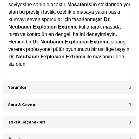
seviyesine sahip olacaktır.
Masatenisim
stoklarında yer
alan bu prestijli lastik, özellikle masaya yakın baskı
kurmayı seven sporcular için tasarlanmıştır.
Dr.
Neubauer Explosion Extreme
kullanarak masada
hızın ve kontrolün en dengeli halini deneyimleyin.
Hemen bir
Dr. Neubauer Explosion Extreme
siparişi
vererek profesyonel pütür oyununuzu bir üst lige taşıyın.
Dr. Neubauer Explosion Extreme
ile masanın lideri
siz olun!
Yorumlar
Soru & Cevap
Bu ürüne ilk yorumu siz yapın!
Taksit Seçenekleri
Ürün hakkında henüz soru sorulmamış.
Yorum Yaz