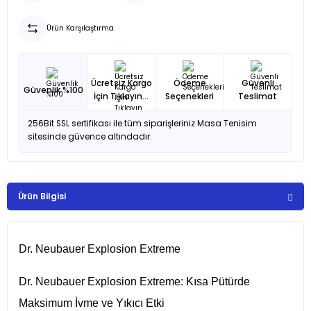
Ürün Karşılaştırma
Ücretsiz Kargo
Ödeme
Güvenli
Güvenlik %100
İçin Tıklayın...
Seçenekleri
Teslimat
256Bit SSL sertifikası ile tüm siparişleriniz Masa Tenisim
sitesinde güvence altındadır.
Ürün Bilgisi
Dr. Neubauer Explosion Extreme
Dr. Neubauer Explosion Extreme: Kısa Pütürde
Maksimum İvme ve Yıkıcı Etki