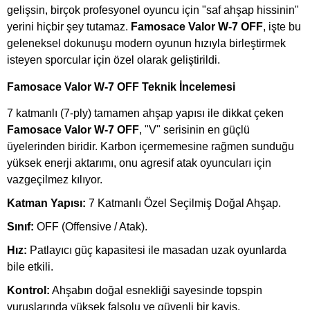
gelişsin, birçok profesyonel oyuncu için "saf ahşap hissinin"
yerini hiçbir şey tutamaz.
Famosace Valor W-7 OFF
, işte bu
geleneksel dokunuşu modern oyunun hızıyla birleştirmek
isteyen sporcular için özel olarak geliştirildi.
Famosace Valor W-7 OFF Teknik İncelemesi
7 katmanlı (7-ply) tamamen ahşap yapısı ile dikkat çeken
Famosace Valor W-7 OFF
, "V" serisinin en güçlü
üyelerinden biridir. Karbon içermemesine rağmen sunduğu
yüksek enerji aktarımı, onu agresif atak oyuncuları için
vazgeçilmez kılıyor.
Katman Yapısı:
7 Katmanlı Özel Seçilmiş Doğal Ahşap.
Sınıf:
OFF (Offensive / Atak).
Hız:
Patlayıcı güç kapasitesi ile masadan uzak oyunlarda
bile etkili.
Kontrol:
Ahşabın doğal esnekliği sayesinde topspin
vuruşlarında yüksek falsolu ve güvenli bir kavis.