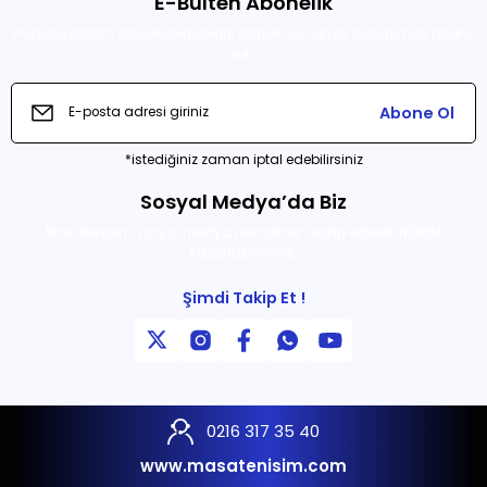
E-Bülten Abonelik
Promosyonların özel önizlemelerini almak için şimdi bültenimize abone
olun .
Abone Ol
*istediğiniz zaman iptal edebilirsiniz
Sosyal Medya’da Biz
Masatenisim Sosyal medya hesaplarını takip ederek İNDİRİM
kazanabilirsiniz.
Şimdi Takip Et !
0216 317 35 40
www.masatenisim.com