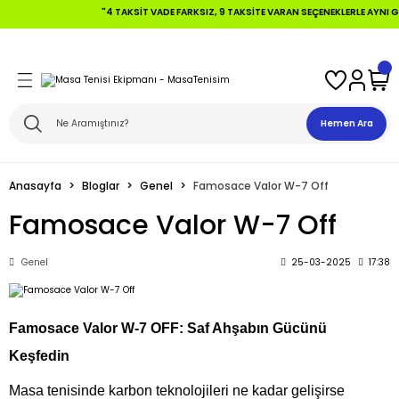
"4 TAKSIT VADE FARKSIZ, 9 TAKSITE VARAN SEÇENEKLERLE AYNI G
Geri Dön
Geri Dön
Geri Dön
Geri Dön
Geri Dön
Geri Dön
 Topları
fensive +Tahtalar
ları
Hemen Ara
ikler
alar
aları
Anasayfa
Bloglar
Genel
Famosace Valor W-7 Off
ikler
lar
aları
Famosace Valor W-7 Off
alar
Genel
25-03-2025
17:38
Tahtalar
Famosace Valor W-7 OFF: Saf Ahşabın Gücünü
Keşfedin
Masa tenisinde karbon teknolojileri ne kadar gelişirse